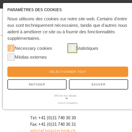
PARAMÈTRES DES COOKIES
Nous utilisons des cookies sur notre site web. Certains d'entre
eux sont techniquement nécessaires, tandis que d'autres nous
aident à améliorer ce site ou à fournir des fonctionnalités
supplémentaires.
Necessary cookies
Statistiques
Médias externes
CONTACT
SÉLECTIONNER TOUT
Adresse:
REFUSER
SAUVER
Plastechnik AG
Afficher les détails
Industriestrasse 95
3178 Bösingen -Schweiz
Imprint
|
Datapolicy
NECESSARY COOKIES
Les cookies indispensables permettent des fonctions de
Tel: +41 (0)31 740 30 30
base et sont nécessaires au bon fonctionnement du site.
Fax: +41 (0)31 740 30 31
info(at)plastechnik.ch
Cookie de consentement