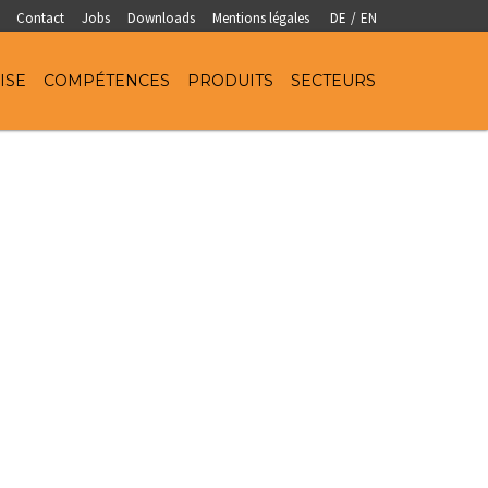
Contact
Jobs
Downloads
Mentions légales
DE
/
EN
ISE
COMPÉTENCES
PRODUITS
SECTEURS