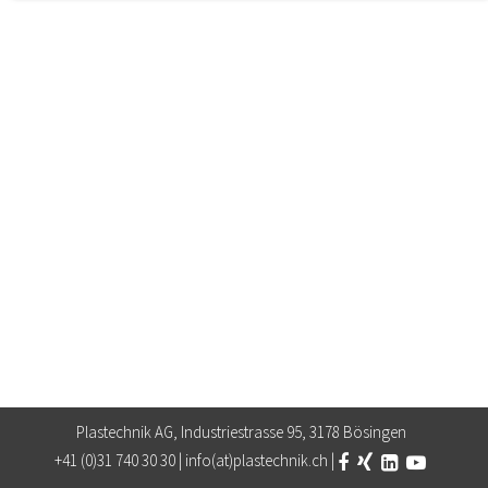
Les cookies indispensables permettent des fonctions de
base et sont nécessaires au bon fonctionnement du site.
Cookie de consentement
Name:
cookie_consent
Purpose:
Ce cookie enregistre les options de consentement sélectionnées par l'utilisateur.
Cookie duration:
1 Jahr
STATISTIQUES
Les cookies statistiques collectent des informations de
manière anonyme. Ces informations nous aident à
comprendre comment nos visiteurs utilisent notre site web.
Google Analytics
Provider:
Google LLC
Plastechnik AG, Industriestrasse 95, 3178 Bösingen
+41 (0)31 740 30 30 |
info(at)plastechnik.ch
|
MÉDIAS EXTERNES