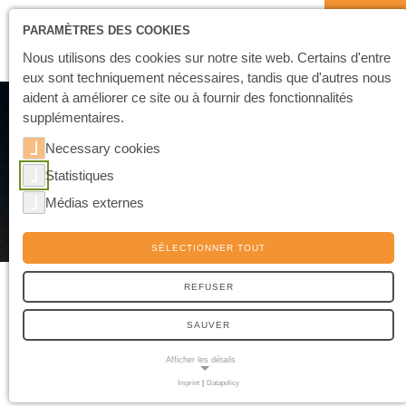
PARAMÈTRES DES COOKIES
Nous utilisons des cookies sur notre site web. Certains d'entre
eux sont techniquement nécessaires, tandis que d'autres nous
aident à améliorer ce site ou à fournir des fonctionnalités
supplémentaires.
Necessary cookies
Statistiques
Médias externes
SÉLECTIONNER TOUT
PIÈCES POLYCOMPOSANTS
REFUSER
Souple et rigide, couleurs multiples ou caractéristiques de
SAUVER
glissement optimisées : grâce au procédé de moulage par
Afficher les détails
injection à deux composants, les possibilités de combiner les
avantages de différents matériaux sont infinies.
Imprint
|
Datapolicy
NECESSARY COOKIES