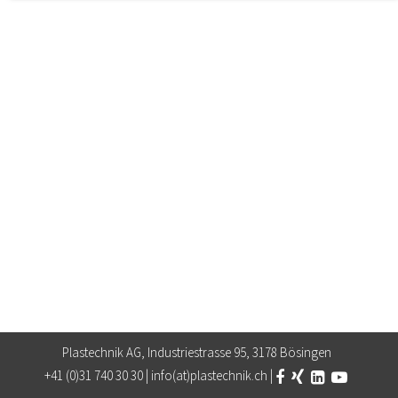
Notwendige Cookies ermöglichen grundlegende Funktionen
und sind für die einwandfreie Funktion der Website
erforderlich.
Einverständnis-Cookie
Name:
cookie_consent
Zweck:
Dieser Cookie speichert die ausgewählten Einverständnis-Optionen des Benutzers
Cookie Laufzeit:
1 Jahr
STATISTIK
Statistik Cookies erfassen Informationen anonym. Diese
Informationen helfen uns zu verstehen, wie unsere
Besucher unsere Website nutzen.
Google Analytics
Anbieter:
Plastechnik AG, Industriestrasse 95, 3178 Bösingen
Google LLC
+41 (0)31 740 30 30 |
info(at)plastechnik.ch
|