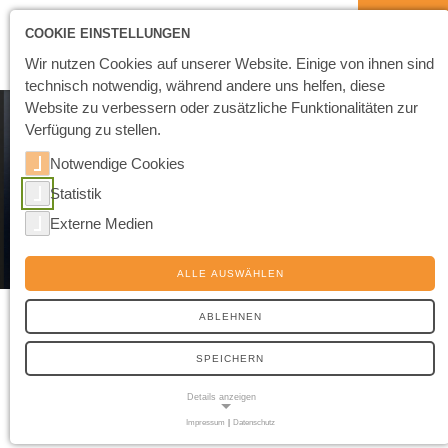
COOKIE EINSTELLUNGEN
Wir nutzen Cookies auf unserer Website. Einige von ihnen sind
technisch notwendig, während andere uns helfen, diese
Website zu verbessern oder zusätzliche Funktionalitäten zur
Verfügung zu stellen.
Notwendige Cookies
Statistik
Externe Medien
ALLE AUSWÄHLEN
ELEKTRONIK
ABLEHNEN
Von umspritzten Leiterplatten über Gehäuse für
SPEICHERN
elektronische Baugruppen bis hin zu transparenten Displays:
Details anzeigen
Plastechnik erfüllt unterschiedlichste Anforderungen.
Impressum
|
Datenschutz
NOTWENDIGE COOKIES