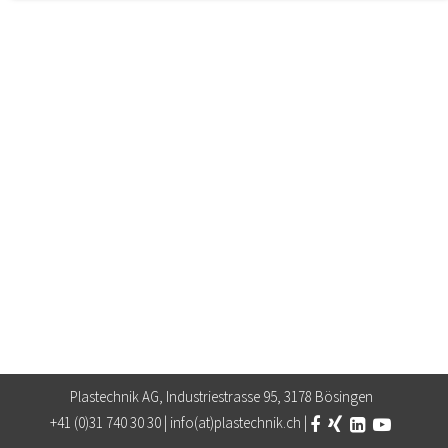
Notwendige Cookies ermöglichen grundlegende Funktionen
und sind für die einwandfreie Funktion der Website
erforderlich.
Einverständnis-Cookie
Name:
cookie_consent
Zweck:
Dieser Cookie speichert die ausgewählten Einverständnis-Optionen des Benutzers
Cookie Laufzeit:
1 Jahr
STATISTIK
Statistik Cookies erfassen Informationen anonym. Diese
Informationen helfen uns zu verstehen, wie unsere
Besucher unsere Website nutzen.
Google Analytics
Anbieter:
Plastechnik AG, Industriestrasse 95, 3178 Bösingen
Google LLC
+41 (0)31 740 30 30 |
info(at)plastechnik.ch
|