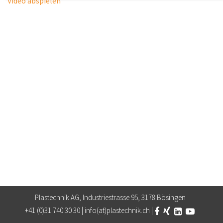
Video abspielen
Notwendige Cookies ermöglichen grundlegende Funktionen
und sind für die einwandfreie Funktion der Website
erforderlich.
Einverständnis-Cookie
Name:
cookie_consent
Zweck:
Dieser Cookie speichert die ausgewählten Einverständnis-Optionen des Benutzers
Cookie Laufzeit:
1 Jahr
STATISTIK
Statistik Cookies erfassen Informationen anonym. Diese
Informationen helfen uns zu verstehen, wie unsere
Besucher unsere Website nutzen.
Google Analytics
Anbieter:
Plastechnik AG, Industriestrasse 95, 3178 Bösingen
Google LLC
+41 (0)31 740 30 30 |
info(at)plastechnik.ch
|