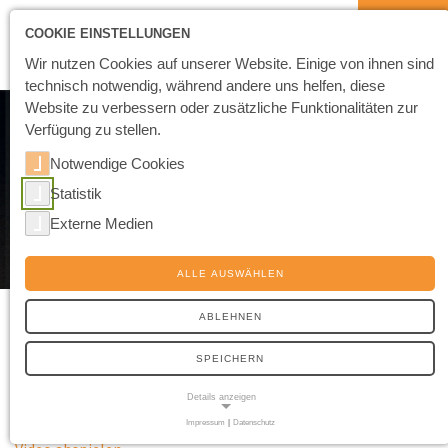
COOKIE EINSTELLUNGEN
Wir nutzen Cookies auf unserer Website. Einige von ihnen sind
technisch notwendig, während andere uns helfen, diese
Website zu verbessern oder zusätzliche Funktionalitäten zur
Verfügung zu stellen.
Notwendige Cookies
Statistik
Externe Medien
ALLE AUSWÄHLEN
MIKROSPRITZGUSSTEILE
ABLEHNEN
Plastechnik AG stellt Spritzgussteile her mit einem Gewicht
SPEICHERN
von weniger als 7 Milligramm und mit einem Durchmesser
Details anzeigen
von weniger als 3 Millimetern.
Impressum
|
Datenschutz
NOTWENDIGE COOKIES